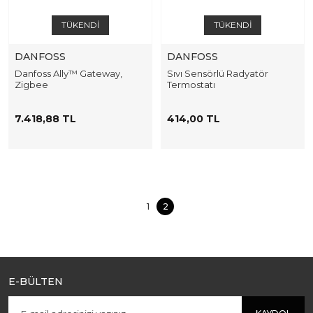
TÜKENDİ
TÜKENDİ
DANFOSS
DANFOSS
Danfoss Ally™ Gateway,
Sıvı Sensörlü Radyatör
Zigbee
Termostatı
7.418,88 TL
414,00 TL
1
2
E-BÜLTEN