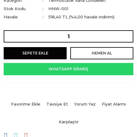
Kategori
Termostatik Vana Gövdeleri
Stok Kodu
HNW-001
Havale
518,40 TL (%4,00 havale indirimi)
SEPETE EKLE
HEMEN AL
WHATSAPP SİPARİŞ
Tavsiye Et
Yorum Yaz
Fiyat Alarmı
Karşılaştır