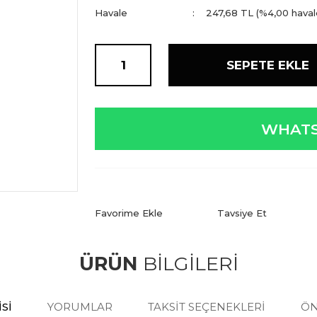
Havale
247,68 TL (%4,00 havale
SEPETE EKLE
WHATS
Tavsiye Et
ÜRÜN
BİLGİLERİ
SI
YORUMLAR
TAKSIT SEÇENEKLERI
ÖN