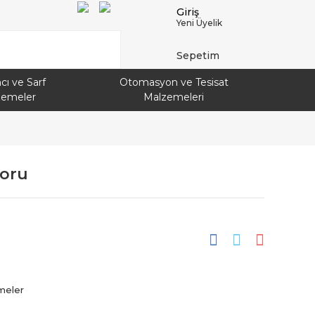
Giriş
Yeni Üyelik
Sepetim
cı ve Sarf
Otomasyon ve Tesisat
zemeler
Malzemeleri
koru
meler