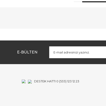
Bu ürünün fiyat bilgisi, resim, ürün açıklamalarında ve diğe
Görüş ve önerileriniz için teşekkür ederiz.
Ürün resmi kalitesiz, bozuk veya görüntülenemiyor.
Ürün açıklamasında eksik bilgiler bulunuyor.
E-BÜLTEN
Ürün bilgilerinde hatalar bulunuyor.
Ürün fiyatı diğer sitelerden daha pahalı.
Bu ürüne benzer farklı alternatifler olmalı.
DESTEK HATTI 0 (533) 123 12 23