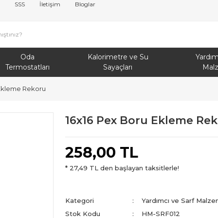
SSS
İletişim
Bloglar
Oda
Kalorimetre ve Su
Yardım
Termostatları
Sayaçları
Mal
 Ekleme Rekoru
16x16 Pex Boru Ekleme Re
258,00 TL
* 27,49 TL den başlayan taksitlerle!
Kategori
Yardımcı ve Sarf Malze
Stok Kodu
HM-SRF012