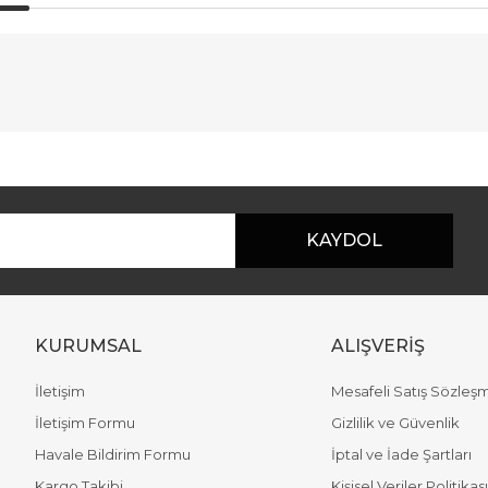
r konularda yetersiz gördüğünüz noktaları öneri formunu kullanarak taraf
Bu ürüne ilk yorumu siz yapın!
Yorum Yaz
KAYDOL
KURUMSAL
ALIŞVERİŞ
İletişim
Mesafeli Satış Sözleş
İletişim Formu
Gizlilik ve Güvenlik
Havale Bildirim Formu
İptal ve İade Şartları
Gönder
Kargo Takibi
Kişisel Veriler Politikası