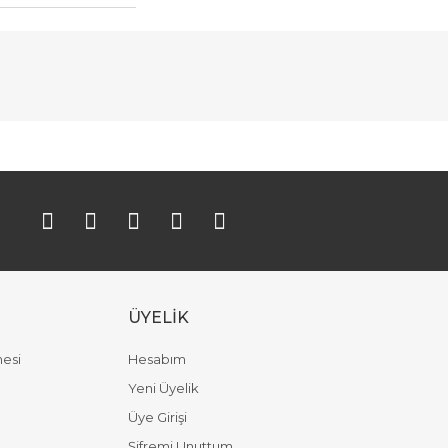
ımıza iletebilirsiniz.
ÜYELİK
mesi
Hesabım
Yeni Üyelik
Üye Girişi
Şifremi Unuttum