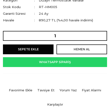
Kategori
Dizayn Termostatik Vanalar
Stok Kodu
RT-HM005
Garanti Süresi
24 Ay
Havale
890,27 TL (%4,00 havale indirimi)
SEPETE EKLE
HEMEN AL
WHATSAPP SİPARİŞ
Tavsiye Et
Yorum Yaz
Fiyat Alarmı
Karşılaştır