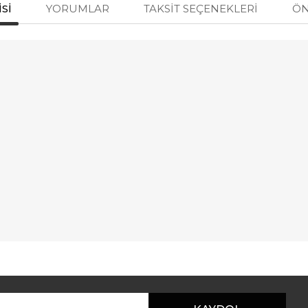
SI
YORUMLAR
TAKSIT SEÇENEKLERI
ÖN
r konularda yetersiz gördüğünüz noktaları öneri formunu kullanarak taraf
Bu ürüne ilk yorumu siz yapın!
Yorum Yaz