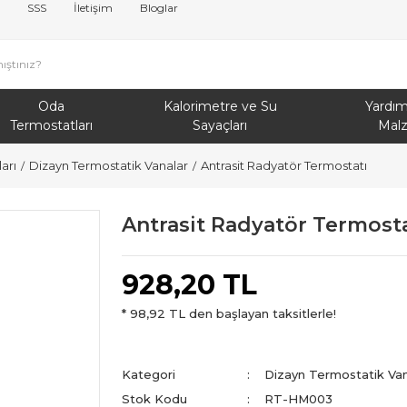
SSS
İletişim
Bloglar
Oda
Kalorimetre ve Su
Yardım
Termostatları
Sayaçları
Mal
arı
Dizayn Termostatik Vanalar
Antrasit Radyatör Termostatı
Antrasit Radyatör Termosta
928,20 TL
* 98,92 TL den başlayan taksitlerle!
Kategori
Dizayn Termostatik Van
Stok Kodu
RT-HM003