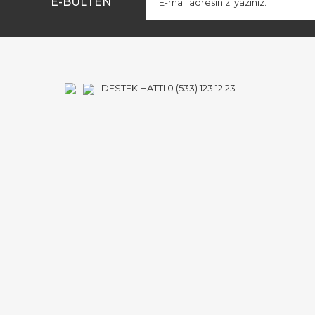
E-BÜLTEN
Ürün bilgilerinde hatalar bulunuyor.
Ürün fiyatı diğer sitelerden daha pahalı.
Bu ürüne benzer farklı alternatifler olmalı.
DESTEK HATTI 0 (533) 123 12 23