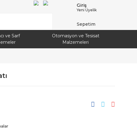
Giriş
Yeni Üyelik
Sepetim
cı ve Sarf
Otomasyon ve Tesisat
zemeler
Malzemeleri
tı
alar