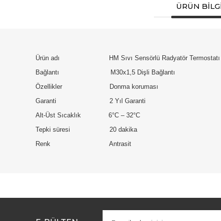
ÜRÜN BILGI
Ürün adı HM Sıvı Sensörlü Radyatör Termostatı
Bağlantı M30x1,5 Dişli Bağlantı
Özellikler Donma koruması
Garanti 2 Yıl Garanti
Alt-Üst Sıcaklık 6°C – 32°C
Tepki süresi 20 dakika
Renk Antrasit
Bu ürünün fiyat bilgisi, resim, ürün açıklamalarında ve diğe
Görüş ve önerileriniz için teşekkür ederiz.
Ürün resmi kalitesiz, bozuk veya görüntülenemiyor.
Ürün açıklamasında eksik bilgiler bulunuyor.