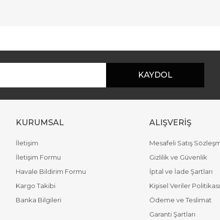
r konularda yetersiz gördüğünüz noktaları öneri formunu kullanarak taraf
Bu ürüne ilk yorumu siz yapın!
Yorum Yaz
KAYDOL
KURUMSAL
ALIŞVERİŞ
İletişim
Mesafeli Satış Sözleş
İletişim Formu
Gizlilik ve Güvenlik
Havale Bildirim Formu
İptal ve İade Şartları
Gönder
Kargo Takibi
Kişisel Veriler Politikası
Banka Bilgileri
Ödeme ve Teslimat
Garanti Şartları