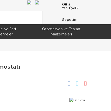
Giriş
Yeni Üyelik
Sepetim
cı ve Sarf
Otomasyon ve Tesisat
zemeler
Malzemeleri
mostatı