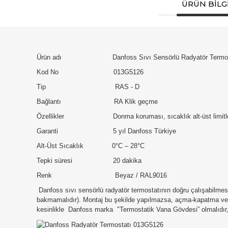
ÜRÜN BILGI
Ürün adı Danfoss Sıvı Sensörlü Radyatör Termos
Kod No 013G5126
Tip RAS - D
Bağlantı RA Klik geçme
Özellikler Donma koruması, sıcaklık alt-üst limitlem
Garanti 5 yıl Danfoss Türkiye
Alt-Üst Sıcaklık 0°C – 28°C
Tepki süresi 20 dakika
Renk Beyaz / RAL9016
Danfoss sıvı sensörlü radyatör termostatının doğru çalışabilmes
bakmamalıdır). Montaj bu şekilde yapılmazsa, açma-kapatma verile
kesinlikle Danfoss marka "Termostatik Vana Gövdesi” olmalıdır,