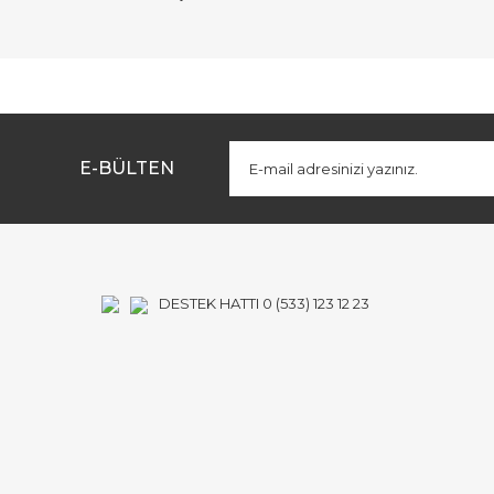
Bu ürünün fiyat bilgisi, resim, ürün açıklamalarında ve diğe
Görüş ve önerileriniz için teşekkür ederiz.
Ürün resmi kalitesiz, bozuk veya görüntülenemiyor.
Ürün açıklamasında eksik bilgiler bulunuyor.
E-BÜLTEN
Ürün bilgilerinde hatalar bulunuyor.
Ürün fiyatı diğer sitelerden daha pahalı.
Bu ürüne benzer farklı alternatifler olmalı.
DESTEK HATTI 0 (533) 123 12 23