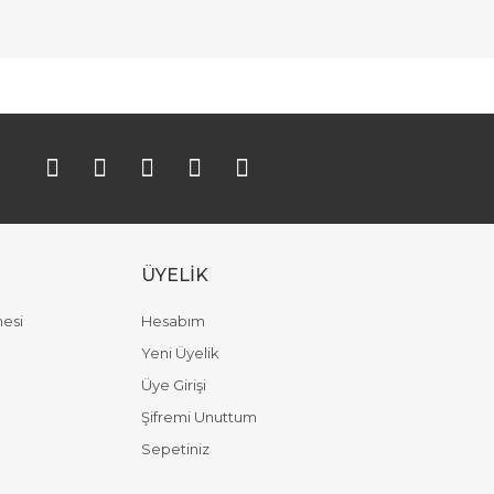
ımıza iletebilirsiniz.
ÜYELİK
mesi
Hesabım
Yeni Üyelik
Üye Girişi
Şifremi Unuttum
Sepetiniz