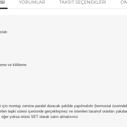
SI
YORUMLAR
TAKSIT SEÇENEKLERI
ÖN
tatı
e ve kilitleme
i için montajı zemine paralel duracak şekilde yapılmalıdır (termostat üzerind
n tepki süresi içerisinde gerçekleşmez ve istenilen tasarruf oranları yakala
 eğer yoksa ürünü SET olarak satın almalısınız.