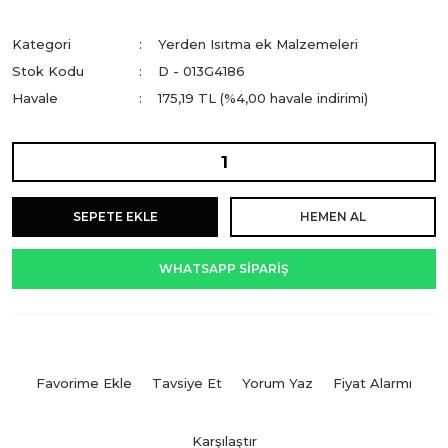
Kategori
Yerden Isıtma ek Malzemeleri
Stok Kodu
D - 013G4186
Havale
175,19 TL (%4,00 havale indirimi)
SEPETE EKLE
HEMEN AL
WHATSAPP SİPARİŞ
Tavsiye Et
Yorum Yaz
Fiyat Alarmı
Karşılaştır