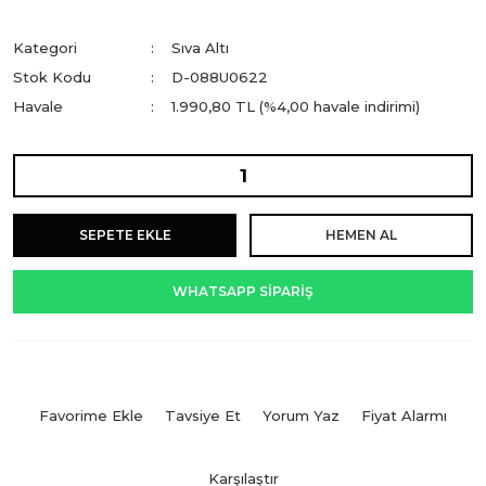
Kategori
Sıva Altı
Stok Kodu
D-088U0622
Havale
1.990,80 TL (%4,00 havale indirimi)
SEPETE EKLE
HEMEN AL
WHATSAPP SİPARİŞ
Tavsiye Et
Yorum Yaz
Fiyat Alarmı
Karşılaştır